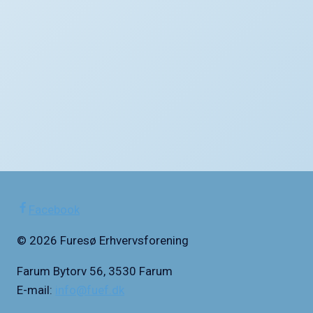
Facebook
© 2026 Furesø Erhvervsforening
Farum Bytorv 56, 3530 Farum
E-mail:
info@fuef.dk