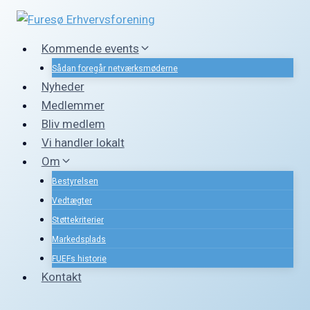
Fortsæt
til
indhold
Kommende events
Sådan foregår netværksmøderne
Nyheder
Medlemmer
Bliv medlem
Vi handler lokalt
Om
Bestyrelsen
Vedtægter
Støttekriterier
Markedsplads
FUEFs historie
Kontakt