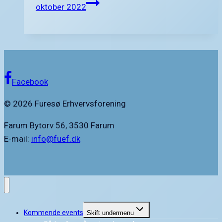
oktober 2022
Facebook
© 2026 Furesø Erhvervsforening
Farum Bytorv 56, 3530 Farum
E-mail:
info@fuef.dk
Kommende events
Skift undermenu