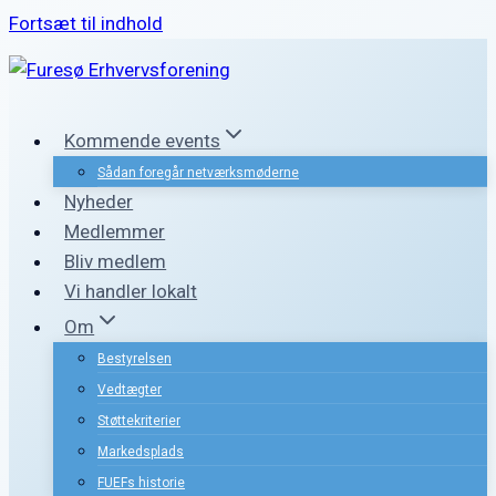
Fortsæt til indhold
Kommende events
Sådan foregår netværksmøderne
Nyheder
Medlemmer
Bliv medlem
Vi handler lokalt
Om
Bestyrelsen
Vedtægter
Støttekriterier
Markedsplads
FUEFs historie