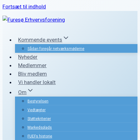
Fortsæt til indhold
Kommende events
Sådan foregår netværksmøderne
Nyheder
Medlemmer
Bliv medlem
Vi handler lokalt
Om
Bestyrelsen
Vedtægter
Støttekriterier
Markedsplads
FUEFs historie