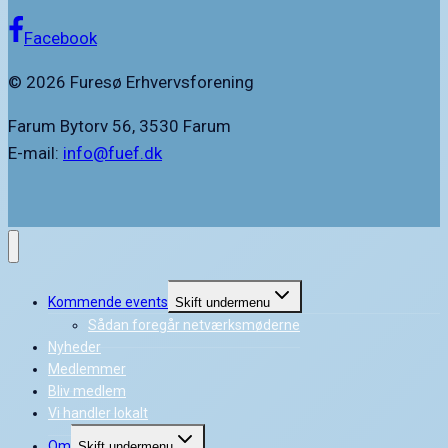
Facebook
© 2026 Furesø Erhvervsforening
Farum Bytorv 56, 3530 Farum
E-mail:
info@fuef.dk
Kommende events
Skift undermenu
Sådan foregår netværksmøderne
Nyheder
Medlemmer
Bliv medlem
Vi handler lokalt
Om
Skift undermenu