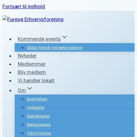
Fortsæt til indhold
Kommende events
Sådan foregår netværksmøderne
Nyheder
Medlemmer
Bliv medlem
Vi handler lokalt
Om
Bestyrelsen
Vedtægter
Støttekriterier
Markedsplads
FUEFs historie