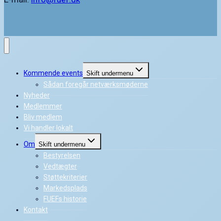
Kommende events
Skift undermenu
Sådan foregår netværksmøderne
Nyheder
Medlemmer
Bliv medlem
Vi handler lokalt
Om
Skift undermenu
Bestyrelsen
Vedtægter
Støttekriterier
Markedsplads
FUEFs historie
Kontakt