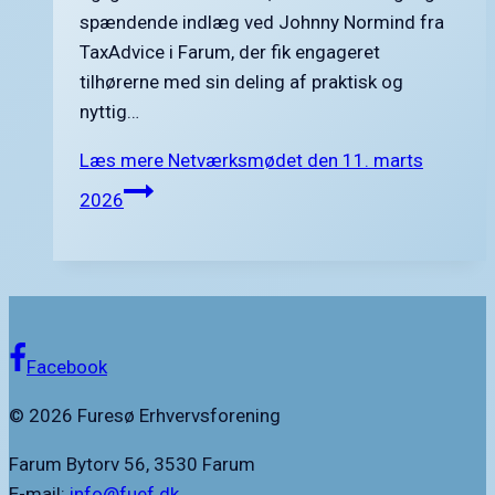
spændende indlæg ved Johnny Normind fra
TaxAdvice i Farum, der fik engageret
tilhørerne med sin deling af praktisk og
nyttig…
Læs mere
Netværksmødet den 11. marts
2026
Facebook
© 2026 Furesø Erhvervsforening
Farum Bytorv 56, 3530 Farum
E-mail:
info@fuef.dk