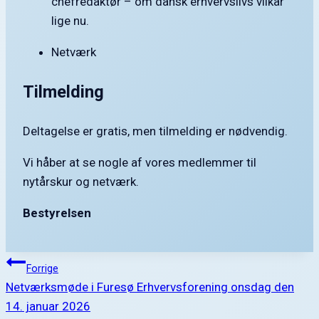
chefredaktør – om dansk erhvervslivs vilkår
lige nu.
Netværk
Tilmelding
Deltagelse er gratis, men tilmelding er nødvendig.
Vi håber at se nogle af vores medlemmer til
nytårskur og netværk.
Bestyrelsen
Indlægsnavigation
Forrige
Netværksmøde i Furesø Erhvervsforening onsdag den
14. januar 2026