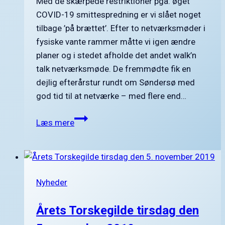
Med de skærpede restriktioner pga. øget
COVID-19 smittespredning er vi slået noget
tilbage ’på brættet’. Efter to netværksmøder i
fysiske vante rammer måtte vi igen ændre
planer og i stedet afholde det andet walk’n
talk netværksmøde. De fremmødte fik en
dejlig efterårstur rundt om Søndersø med
god tid til at netværke – med flere end…
Furesø
Læs mere
Erhvervsforening
under
corona
restriktioner
Nyheder
Årets Torskegilde tirsdag den