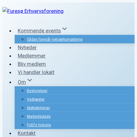
Fortsæt
til
indhold
Kommende events
Sådan foregår netværksmøderne
Nyheder
Medlemmer
Bliv medlem
Vi handler lokalt
Om
Bestyrelsen
Vedtægter
Støttekriterier
Markedsplads
FUEFs historie
Kontakt