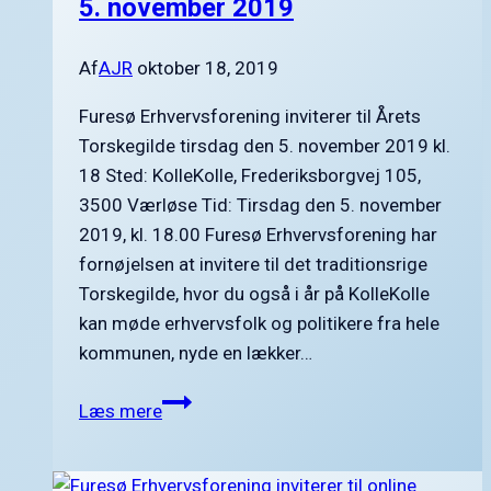
5. november 2019
Af
AJR
oktober 18, 2019
Furesø Erhvervsforening inviterer til Årets
Torskegilde tirsdag den 5. november 2019 kl.
18 Sted: KolleKolle, Frederiksborgvej 105,
3500 Værløse Tid: Tirsdag den 5. november
2019, kl. 18.00 Furesø Erhvervsforening har
fornøjelsen at invitere til det traditionsrige
Torskegilde, hvor du også i år på KolleKolle
kan møde erhvervsfolk og politikere fra hele
kommunen, nyde en lækker…
Årets
Læs mere
Torskegilde
tirsdag
den