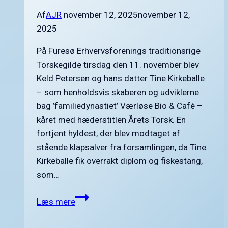
kl.
Af
AJR
november 12, 2025
november 12,
8.30
2025
På Furesø Erhvervsforenings traditionsrige
Torskegilde tirsdag den 11. november blev
Keld Petersen og hans datter Tine Kirkeballe
– som henholdsvis skaberen og udviklerne
bag ’familiedynastiet’ Værløse Bio & Café –
kåret med hæderstitlen Årets Torsk. En
fortjent hyldest, der blev modtaget af
stående klapsalver fra forsamlingen, da Tine
Kirkeballe fik overrakt diplom og fiskestang,
som…
Dynastiet
Læs mere
Værløse
Bio