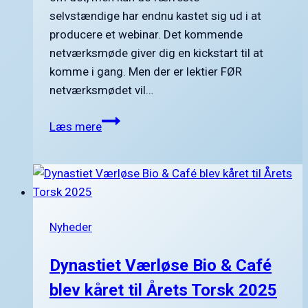
selvstændige har endnu kastet sig ud i at
producere et webinar. Det kommende
netværksmøde giver dig en kickstart til at
komme i gang. Men der er lektier FØR
netværksmødet vil…
Furesø
Læs mere
Erhvervsforening
inviterer
til
online
netværksmøde
Nyheder
onsdag
den
Dynastiet Værløse Bio & Café
10.
februar
blev kåret til Årets Torsk 2025
2021