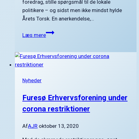
foredrag, stille spørgsmål til de lokale
politikere – og sidst men ikke mindst hylde
Årets Torsk. En anerkendelse,…
Furesø
Læs mere
Erhvervsforening
kårer
Mikael
Boutrup
til
Nyheder
Årets
Torsk
Furesø Erhvervsforening under
2021
corona restriktioner
Af
AJR
oktober 13, 2020