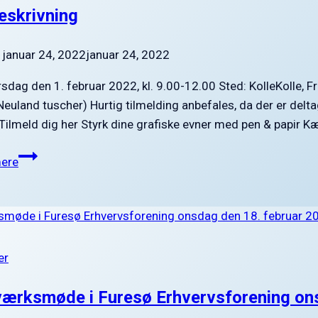
teskrivning
januar 24, 2022
januar 24, 2022
irsdag den 1. februar 2022, kl. 9.00-12.00 Sted: KolleKolle, 
 Neuland tuscher) Hurtig tilmelding anbefales, da der er delta
Tilmeld dig her Styrk dine grafiske evner med pen & papir
Furesø
ere
Erhvervsforening
Academy
inviterer
til
workshop
er
i
Grafisk
ærksmøde i Furesø Erhvervsforening ons
facilitering