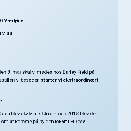
500 Værløse
 12.00
n 8. maj skal vi mødes hos Barley Field på
tilleri vi besøger,
starter vi ekstraordinært
e.
iden blev skalaen større – og i 2018 blev de
m at komme på hylden lokalt i Furesø.