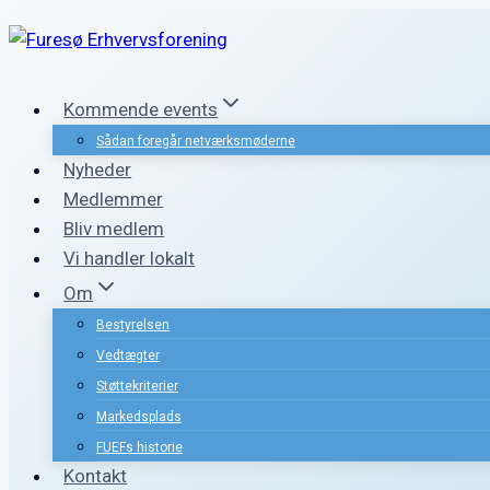
Fortsæt
til
indhold
Kommende events
Sådan foregår netværksmøderne
Nyheder
Medlemmer
Bliv medlem
Vi handler lokalt
Om
Bestyrelsen
Vedtægter
Støttekriterier
Markedsplads
FUEFs historie
Kontakt