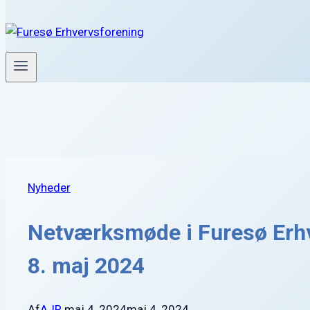
Nyheder
Netværksmøde i Furesø Erh
8. maj 2024
Af
AJR
maj 4, 2024
maj 4, 2024