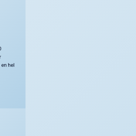
0
r
 en hel