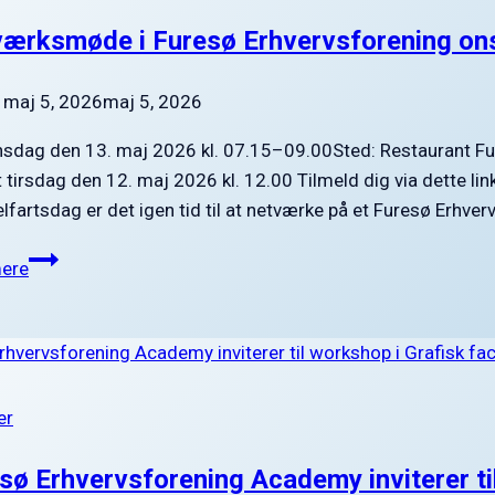
ærksmøde i Furesø Erhvervsforening on
maj 5, 2026
maj 5, 2026
nsdag den 13. maj 2026 kl. 07.15–09.00Sted: Restaurant Fu
 tirsdag den 12. maj 2026 kl. 12.00 Tilmeld dig via dette l
fartsdag er det igen tid til at netværke på et Furesø Erh
Netværksmøde
ere
i
Furesø
Erhvervsforening onsdag
den
13.
er
maj 2026
sø Erhvervsforening Academy inviterer til