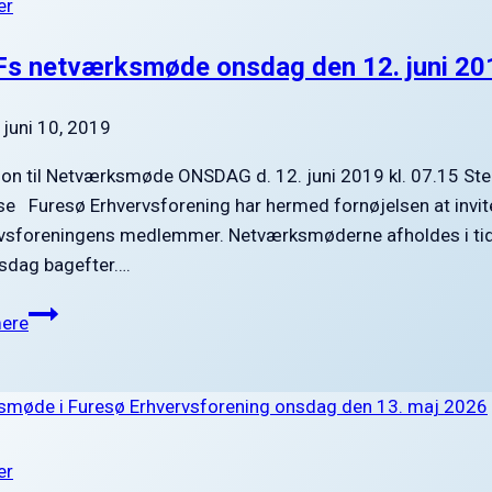
er
s netværksmøde onsdag den 12. juni 20
juni 10, 2019
tion til Netværksmøde ONSDAG d. 12. juni 2019 kl. 07.15 St
e Furesø Erhvervsforening har hermed fornøjelsen at inv
vsforeningens medlemmer. Netværksmøderne afholdes i tidsr
sdag bagefter….
FUEFs
ere
netværksmøde
onsdag
den
12.
juni
er
2019