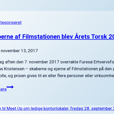
bliver
igen
medlem
ategoriseret
af
FUEF
erne af Filmstationen blev Årets Torsk 
november 13, 2017
g aften den 7. november 2017 overrakte Furesø Erhvervsfore
 Kristensen – skaberne og ejerne af Filmstationen på den g
olle, og prisen gives til en eller flere personer eller virks
Skaberne
ere
af
Filmstationen
blev
Årets