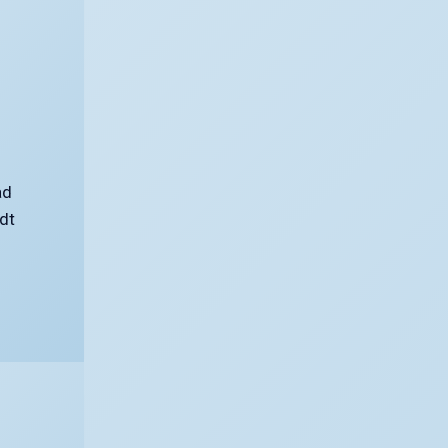
ad
dt