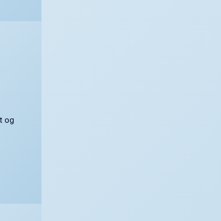
t og
…