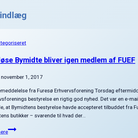
 indlæg
ategoriseret
øse Bymidte bliver igen medlem af FUEF
november 1, 2017
meddelelse fra Furesø Erhvervsforening Torsdag eftermidd
vsforenings bestyrelse en rigtig god nyhed. Det var en e-ma
le, at Bymidtens bestyrelse havde accepteret tilbuddet fra F
ens butikker – svarende til hvad der…
Værløse
ere
Bymidte