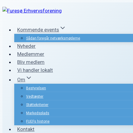
Fortsæt
til
indhold
Kommende events
Sådan foregår netværksmøderne
Nyheder
Medlemmer
Bliv medlem
Vi handler lokalt
Om
Bestyrelsen
Vedtægter
Støttekriterier
Markedsplads
FUEFs historie
Kontakt