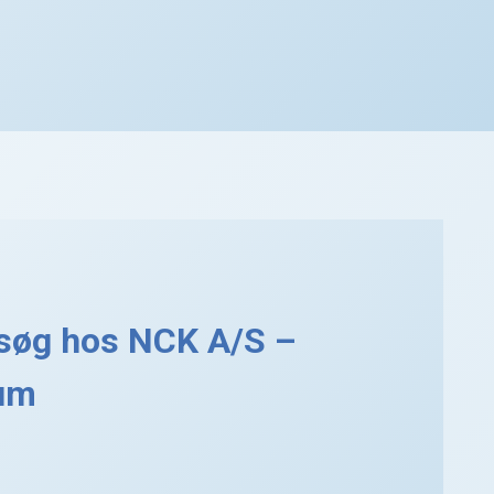
esøg hos NCK A/S –
rum