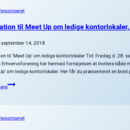
Torsk
ategoriseret
2017
tation til Meet Up om ledige kontorlokale
september 14, 2018
tion til ‘Meet Up’ om ledige kontorlokaler Tid: Fredag d. 28
 Erhvervsforening har hermed fornøjelsen at invitere både 
Up’ om ledige kontorlokaler. Her får du præsenteret en bred p
Invitation
ere
til
Meet
Up
om
ategoriseret
ledige