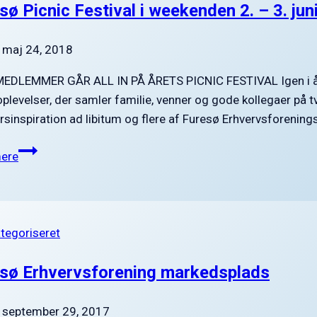
kontorlokaler,
sø Picnic Festival i weekenden 2. – 3. jun
fredag
28.
maj 24, 2018
september
2018
EDLEMMER GÅR ALL IN PÅ ÅRETS PICNIC FESTIVAL Igen i år har
oplevelser, der samler familie, venner og gode kollegaer på t
rsinspiration ad libitum og flere af Furesø Erhvervsforenin
Furesø
ere
Picnic
Festival
i
weekenden
ategoriseret
2.
–
sø Erhvervsforening markedsplads
3.
juni
september 29, 2017