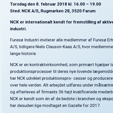
Torsdag den 8. februar 2018 kl. 16.00 – 19.00
Sted: NCK A/S, Rugmarken 28, 3520 Farum
NCK er internationalt kendt for fremstilling af aktiv
industri.
Furesø Industri inviterer alle medlemmer af Furesø E
A/S, tidligere Niels Clauson-Kaas A/S, hvor medlemmer
lange historie.
NCK er en kontraktvirksomhed, som primært hjælper l
produktionsprocesser til deres nye lovende lægemidde
har NCK udviklet produktionspro- cesser og producere
over hele verden. Alt arbejdet udføres under målsætnin
og efterleves af firmaets 36 højt kvalificerede medarb
NCK er kendt som én af de bedste i branchen og ekspor
har desuden lige modtaget en Gazelle for 2017.