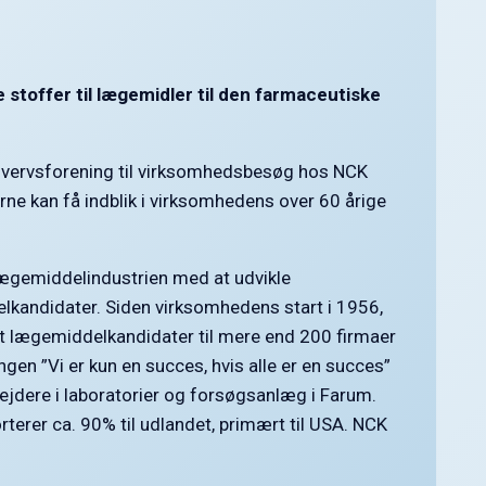
e stoffer til lægemidler til den farmaceutiske
rhvervsforening til virksomhedsbesøg hos NCK
ne kan få indblik i virksomhedens over 60 årige
ægemiddelindustrien med at udvikle
lkandidater. Siden virksomhedens start i 1956,
t lægemiddelkandidater til mere end 200 firmaer
gen ”Vi er kun en succes, hvis alle er en succes”
ejdere i laboratorier og forsøgsanlæg i Farum.
terer ca. 90% til udlandet, primært til USA. NCK