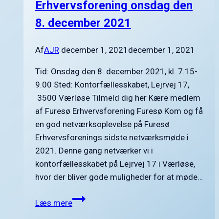
Erhvervsforening onsdag den
8. december 2021
Af
AJR
december 1, 2021
december 1, 2021
Tid: Onsdag den 8. december 2021, kl. 7.15-
9.00 Sted: Kontorfællesskabet, Lejrvej 17,
3500 Værløse Tilmeld dig her Kære medlem
af Furesø Erhvervsforening Furesø Kom og få
en god netværksoplevelse på Furesø
Erhvervsforenings sidste netværksmøde i
2021. Denne gang netværker vi i
kontorfællesskabet på Lejrvej 17 i Værløse,
hvor der bliver gode muligheder for at møde…
Kom
Læs mere
til