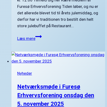
Furesø Erhvervsforening Tiden løber, og nu er
det allerede blevet tid til årets julemiddag, og
derfor har vi traditionen tro bestilt den helt
store julebuffet på Restaurant…
Furesø
Læs mere
Erhvervsforening
inviterer
til
julemiddag
torsdag
Nyheder
den
23.
Netværksmøde i Furesø
november
2023
Erhvervsforening onsdag den
5. november 2025