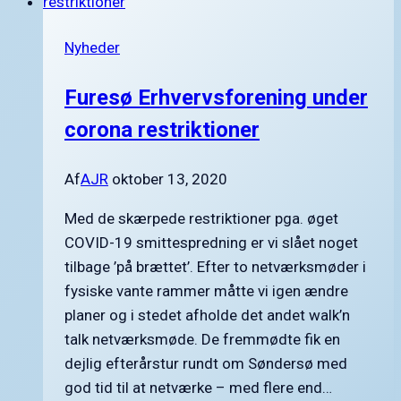
den
5.
Nyheder
november 2025
Furesø Erhvervsforening under
corona restriktioner
Af
AJR
oktober 13, 2020
Med de skærpede restriktioner pga. øget
COVID-19 smittespredning er vi slået noget
tilbage ’på brættet’. Efter to netværksmøder i
fysiske vante rammer måtte vi igen ændre
planer og i stedet afholde det andet walk’n
talk netværksmøde. De fremmødte fik en
dejlig efterårstur rundt om Søndersø med
god tid til at netværke – med flere end…