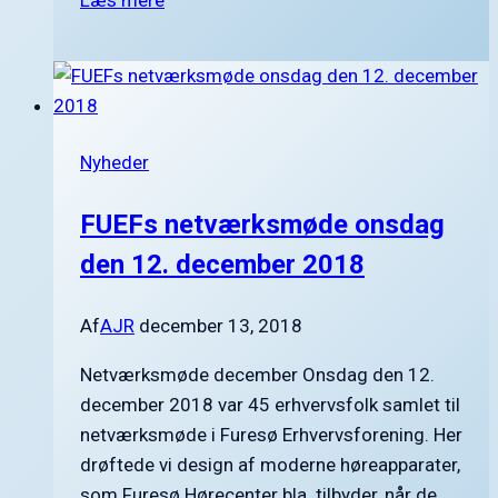
skal
erhvervslivet
udvikle
sig
i
Nyheder
Furesø?
FUEFs netværksmøde onsdag
den 12. december 2018
Af
AJR
december 13, 2018
Netværksmøde december Onsdag den 12.
december 2018 var 45 erhvervsfolk samlet til
netværksmøde i Furesø Erhvervsforening. Her
drøftede vi design af moderne høreapparater,
som Furesø Hørecenter bla. tilbyder, når de