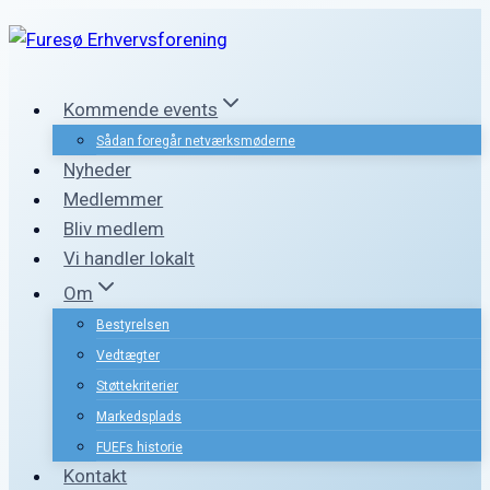
Fortsæt
til
indhold
Kommende events
Sådan foregår netværksmøderne
Nyheder
Medlemmer
Bliv medlem
Vi handler lokalt
Om
Bestyrelsen
Vedtægter
Støttekriterier
Markedsplads
FUEFs historie
Kontakt