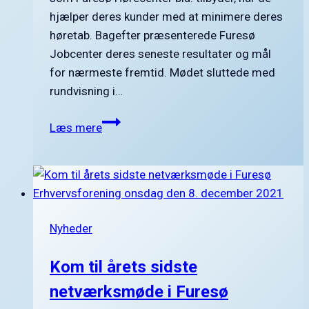
hjælper deres kunder med at minimere deres
høretab. Bagefter præsenterede Furesø
Jobcenter deres seneste resultater og mål
for nærmeste fremtid. Mødet sluttede med
rundvisning i…
FUEFs
Læs mere
netværksmøde
onsdag
den
12.
december
Nyheder
2018
Kom til årets sidste
netværksmøde i Furesø