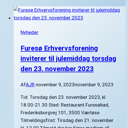
årets
sidste
netværksmøde
i
Nyheder
Furesø
Erhvervsforening
Furesø Erhvervsforening
onsdag
den
inviterer til julemiddag torsdag
8.
den 23. november 2023
december
2021
Af
AJR
november 9, 2023
november 9, 2023
Tid: Torsdag den 23. november 2023, kl.
18.00-21.30 Sted: Restaurant Furesøbad,
Frederiksborgvej 101, 3500 Værløse
Tilmeldingsfrist: Tirsdag den 21. november
kl. 12.00 Tilmeld dig her Kære medlem af