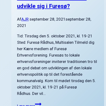
udvikle sig i Furesø?
Af
AJR
september 28, 2021
september 28,
2021
Tid: Tirsdag den 5. oktober 2021, kl. 19-21
Sted: Furesø Rådhus, Multisalen Tilmeld dig
her Kære medlem af Furesø
Erhvervsforening. Furesøs to lokale
erhvervsforeninger inviterer traditionen tro til
en god debat om udviklingen af den lokale
erhvervspolitik op til det forestående
kommunalvalg. Kom til mødet tirsdag den 5.
oktober 2021, kl. 19-21 på Furesø
Rådhus. Der vil…
Hvordan
Læs mere