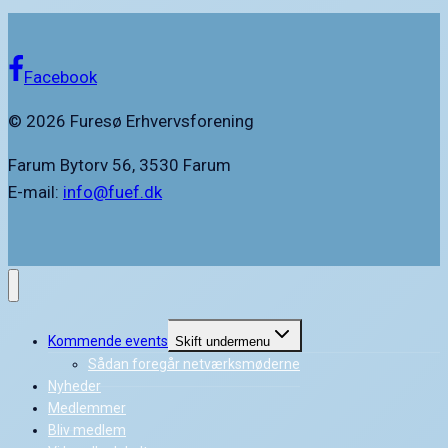
Facebook
© 2026 Furesø Erhvervsforening
Farum Bytorv 56, 3530 Farum
E-mail:
info@fuef.dk
Kommende events
Skift undermenu
Sådan foregår netværksmøderne
Nyheder
Medlemmer
Bliv medlem