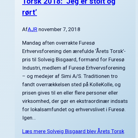
Torsk 2018: ‘Jeg er stolt og
rørt’
Af
AJR
november 7, 2018
Mandag aften overrakte Furesø
Erhvervsforening den ærefulde ‘Årets Torsk’-
pris til Solveig Bisgaard, formand for Furesø
Industri, medlem af Furesø Erhvervsforening
– og medejer af Simi A/S. Traditionen tro
fandt overrækkelsen sted på KolleKolle, og
prisen gives til en eller flere personer eller
virksomhed, der gør en ekstraordinær indsats
for lokalsamfundet og erhvervslivet i Furesø.
Igen…
Læs mere
Solveig Bisgaard blev Årets Torsk